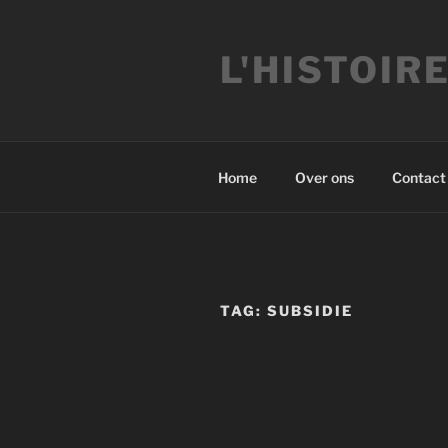
Ga
naar
L'HISTOIR
de
inhoud
Home
Over ons
Contact
TAG:
SUBSIDIE