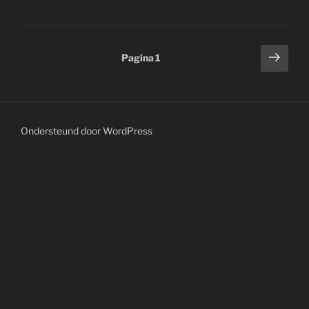
Berichtnavigatie
Volg
Pagina
1
pagi
Ondersteund door WordPress