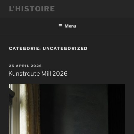
Ga
L'HISTOIRE
naar
de
inhoud
Menu
CATEGORIE:
UNCATEGORIZED
GEPLAATST
25 APRIL 2026
OP
Kunstroute Mill 2026