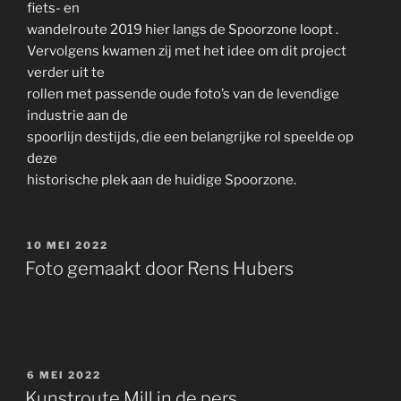
fiets- en
wandelroute 2019 hier langs de Spoorzone loopt .
Vervolgens kwamen zij met het idee om dit project
verder uit te
rollen met passende oude foto’s van de levendige
industrie aan de
spoorlijn destijds, die een belangrijke rol speelde op
deze
historische plek aan de huidige Spoorzone.
GEPLAATST
10 MEI 2022
OP
Foto gemaakt door Rens Hubers
GEPLAATST
6 MEI 2022
OP
Kunstroute Mill in de pers