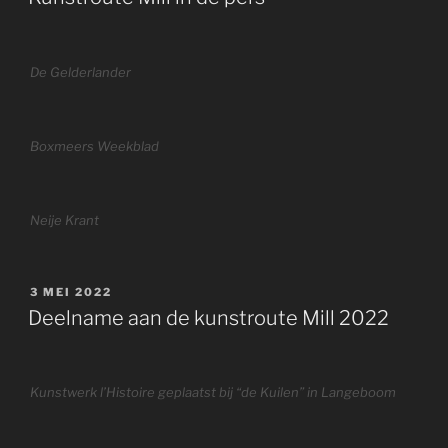
De Gelderlander
Boxmeers Weekblad
Neije Krant
GEPLAATST
3 MEI 2022
OP
Deelname aan de kunstroute Mill 2022
Kunstwerk l’Histoire geplaatst bij “de Kuilen” in Langeboom