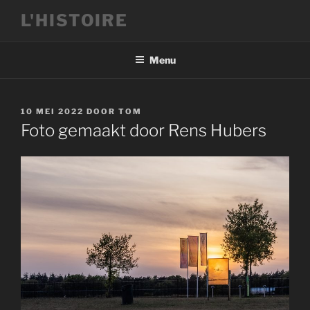
Ga
L'HISTOIRE
naar
de
inhoud
Menu
GEPLAATST
10 MEI 2022
DOOR
TOM
OP
Foto gemaakt door Rens Hubers