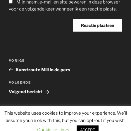
Mijn naam, e-mail en site bewaren in deze browser
voor de volgende keer wanneer ik een reactie plaats.
Bericht
Vorig
VORIGE
navigatie
bericht
Kunstroute Mill in de pers
Volgend
VOLGENDE
bericht
Volgend bericht
This website uses cookies to improve your experience. We'll
assume you're ok with this, but you can opt-out if you wish.
Ondersteund door WordPress
Cookie settings
ACCEPT