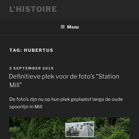
Ga
L'HISTOIRE
naar
de
inhoud
Menu
TAG:
HUBERTUS
GEPLAATST
2 SEPTEMBER 2019
OP
Definitieve plek voor de foto’s “Station
Mill”
De foto’s zijn nu op hun plek geplaatst langs de oude
spoorlijn in Mill