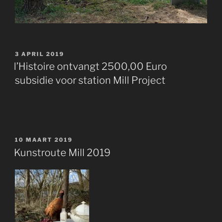
GEPLAATST
3 APRIL 2019
OP
l’Histoire ontvangt 2500,00 Euro
subsidie voor station Mill Project
GEPLAATST
10 MAART 2019
OP
Kunstroute Mill 2019