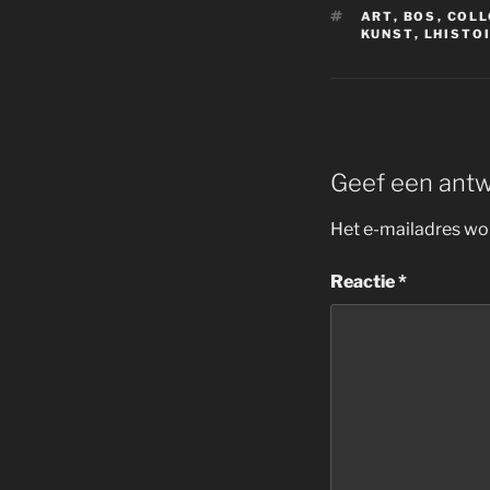
TAGS
ART
,
BOS
,
COLL
KUNST
,
LHISTO
Geef een ant
Het e-mailadres wor
Reactie
*