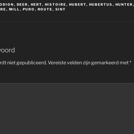
ODION
,
DEER
,
HERT
,
HISTOIRE
,
HUBERT
,
HUBERTUS
,
HUNTER
IRE
,
MILL
,
PURO
,
ROUTE
,
SINT
woord
dt niet gepubliceerd.
Vereiste velden zijn gemarkeerd met
*