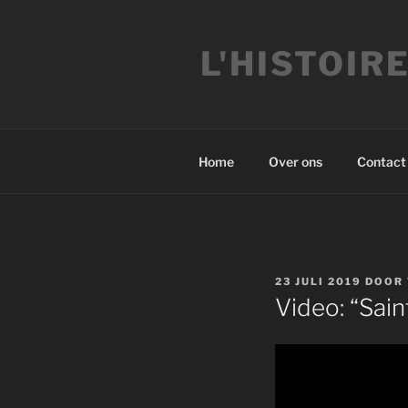
Ga
naar
L'HISTOIR
de
inhoud
Home
Over ons
Contact
GEPLAATST
23 JULI 2019
DOOR
OP
Video: “Sain