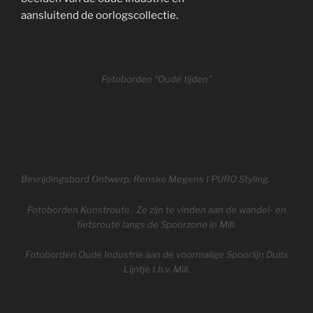
aansluitend de oorlogscollectie.
Fotoborden “Oude tijden”
Bevrijdingsbord Ontwerp: Renske Megens I PURO Styling.
Fotoborden Kunstroute . Ze zijn te vinden aan de wandel- en
fietsroute langs de Spoorzone in Mill.
Fotoborden Oude Industrie aan de voormalige Spoorlijn Duits
Lijntje t.h.v. Mill.