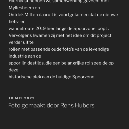
Hiernaast hebben wij samenwerking gezocht met
Myllesheem en
Ontdek Mill en daaruit is voortgekomen dat de nieuwe
fiets- en
wandelroute 2019 hier langs de Spoorzone loopt .
Vervolgens kwamen zij met het idee om dit project
verder uit te
rollen met passende oude foto’s van de levendige
industrie aan de
spoorlijn destijds, die een belangrijke rol speelde op
deze
historische plek aan de huidige Spoorzone.
GEPLAATST
10 MEI 2022
OP
Foto gemaakt door Rens Hubers