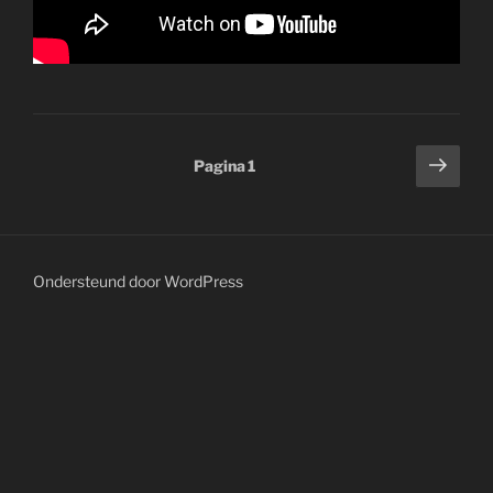
Berichtnavigatie
Volg
Pagina
1
pagi
Ondersteund door WordPress