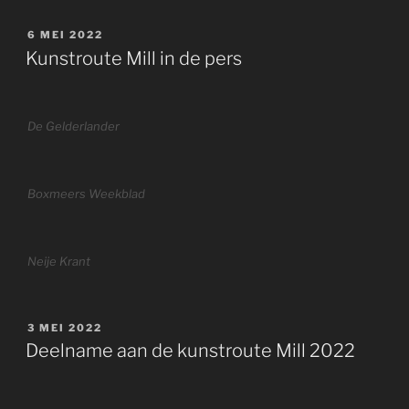
GEPLAATST
6 MEI 2022
OP
Kunstroute Mill in de pers
De Gelderlander
Boxmeers Weekblad
Neije Krant
GEPLAATST
3 MEI 2022
OP
Deelname aan de kunstroute Mill 2022