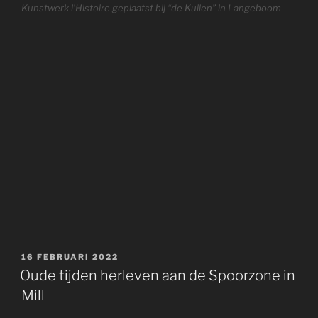
Kunstwerk l’Histoire geplaatst bij “de Kuilen” in Langeboom
GEPLAATST
16 FEBRUARI 2022
OP
Oude tijden herleven aan de Spoorzone in
Mill