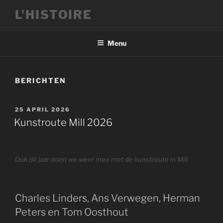
Ga
L'HISTOIRE
naar
de
inhoud
Menu
BERICHTEN
GEPLAATST
25 APRIL 2026
OP
Kunstroute Mill 2026
Ook dit jaar doen we weer mee met de kunstroute in Mill
Charles Linders, Ans Verwegen, Herman
Peters en Tom Oosthout